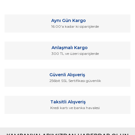
Bu ürünün fiyat bilgisi, resim, ürün açıklamalarında ve diğer
konularda yetersiz gördüğünüz noktaları öneri formunu
Bu ürüne ilk yorumu siz yapın!
kullanarak tarafımıza iletebilirsiniz.
Aynı Gün Kargo
Görüş ve önerileriniz için teşekkür ederiz.
16:00'a kadar ki siparişlerde
Yorum Yaz
Ürün resmi kalitesiz, bozuk veya görüntülenemiyor.
Ürün açıklamasında eksik bilgiler bulunuyor.
Anlaşmalı Kargo
Ürün bilgilerinde hatalar bulunuyor.
300 TL ve üzeri siparişlerde
Ürün fiyatı diğer sitelerden daha pahalı.
Bu ürüne benzer farklı alternatifler olmalı.
Güvenli Alışveriş
256bit SSL Sertifikası güvenlik
Taksitli Alışveriş
Kredi kartı ve banka havalesi
Gönder