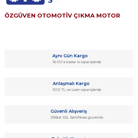
ÖZGÜVEN OTOMOTİV ÇIKMA MOTOR
Bu ürünün fiyat bilgisi, resim, ürün açıklamalarında ve diğer
konularda yetersiz gördüğünüz noktaları öneri formunu
Bu ürüne ilk yorumu siz yapın!
kullanarak tarafımıza iletebilirsiniz.
Aynı Gün Kargo
Görüş ve önerileriniz için teşekkür ederiz.
16:00'a kadar ki siparişlerde
Yorum Yaz
Ürün resmi kalitesiz, bozuk veya görüntülenemiyor.
Ürün açıklamasında eksik bilgiler bulunuyor.
Anlaşmalı Kargo
Ürün bilgilerinde hatalar bulunuyor.
300 TL ve üzeri siparişlerde
Ürün fiyatı diğer sitelerden daha pahalı.
Bu ürüne benzer farklı alternatifler olmalı.
Güvenli Alışveriş
256bit SSL Sertifikası güvenlik