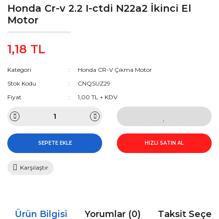
Honda Cr-v 2.2 I-ctdi N22a2 İkinci El
Motor
1,18 TL
Kategori
Honda CR-V Çıkma Motor
Stok Kodu
CNQSUZ29
Fiyat
1,00 TL + KDV
SEPETE EKLE
HIZLI SATIN AL
Karşılaştır
Ürün Bilgisi
Yorumlar (0)
Taksit Seçen