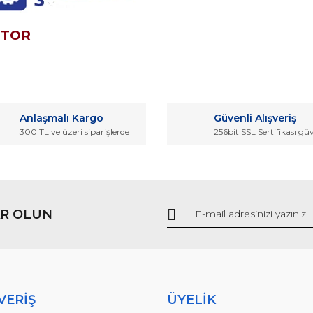
OTOR
da ve diğer konularda yetersiz gördüğünüz noktaları öneri formunu kullana
Bu ürüne ilk yorumu siz yapın!
Anlaşmalı Kargo
Güvenli Alışveriş
r.
300 TL ve üzeri siparişlerde
256bit SSL Sertifikası gü
Yorum Yaz
R OLUN
Gönder
VERİŞ
ÜYELİK