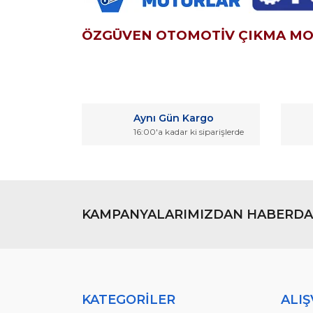
ÖZGÜVEN OTOMOTİV ÇIKMA M
Bu ürünün fiyat bilgisi, resim, ürün açıklamaların
Görüş ve önerileriniz için teşekkür ederiz.
Aynı Gün Kargo
Ürün resmi kalitesiz, bozuk veya görüntülenemiyo
16:00'a kadar ki siparişlerde
Ürün açıklamasında eksik bilgiler bulunuyor.
Ürün bilgilerinde hatalar bulunuyor.
Ürün fiyatı diğer sitelerden daha pahalı.
Bu ürüne benzer farklı alternatifler olmalı.
KAMPANYALARIMIZDAN HABERDA
KATEGORİLER
ALIŞ