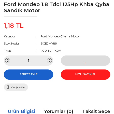
Ford Mondeo 1.8 Tdci 125Hp Khba Qyba
Sandık Motor
1,18 TL
Kategori
Ford Mondeo Çıkma Motor
Stok Kodu
BCEJMY89
Fiyat
1,00 TL + KDV
SEPETE EKLE
HIZLI SATIN AL
Karşılaştır
Ürün Bilgisi
Yorumlar (0)
Taksit Seçen