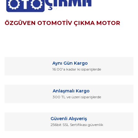
ÖZGÜVEN OTOMOTİV ÇIKMA MOTOR
Bu ürünün fiyat bilgisi, resim, ürün açıklamalarında ve diğer
konularda yetersiz gördüğünüz noktaları öneri formunu
Bu ürüne ilk yorumu siz yapın!
kullanarak tarafımıza iletebilirsiniz.
Aynı Gün Kargo
Görüş ve önerileriniz için teşekkür ederiz.
16:00'a kadar ki siparişlerde
Yorum Yaz
Ürün resmi kalitesiz, bozuk veya görüntülenemiyor.
Ürün açıklamasında eksik bilgiler bulunuyor.
Anlaşmalı Kargo
Ürün bilgilerinde hatalar bulunuyor.
300 TL ve üzeri siparişlerde
Ürün fiyatı diğer sitelerden daha pahalı.
Bu ürüne benzer farklı alternatifler olmalı.
Güvenli Alışveriş
256bit SSL Sertifikası güvenlik