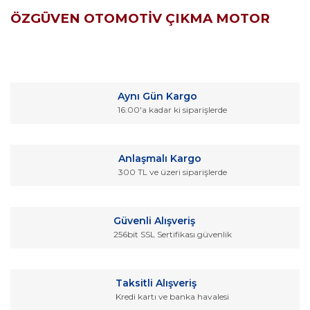
ÖZGÜVEN OTOMOTİV ÇIKMA MOTOR
Bu ürünün fiyat bilgisi, resim, ürün açıklamalarında ve diğer
konularda yetersiz gördüğünüz noktaları öneri formunu
Bu ürüne ilk yorumu siz yapın!
kullanarak tarafımıza iletebilirsiniz.
Aynı Gün Kargo
Görüş ve önerileriniz için teşekkür ederiz.
16:00'a kadar ki siparişlerde
Yorum Yaz
Ürün resmi kalitesiz, bozuk veya görüntülenemiyor.
Ürün açıklamasında eksik bilgiler bulunuyor.
Anlaşmalı Kargo
Ürün bilgilerinde hatalar bulunuyor.
300 TL ve üzeri siparişlerde
Ürün fiyatı diğer sitelerden daha pahalı.
Bu ürüne benzer farklı alternatifler olmalı.
Güvenli Alışveriş
256bit SSL Sertifikası güvenlik
Taksitli Alışveriş
Kredi kartı ve banka havalesi
Gönder