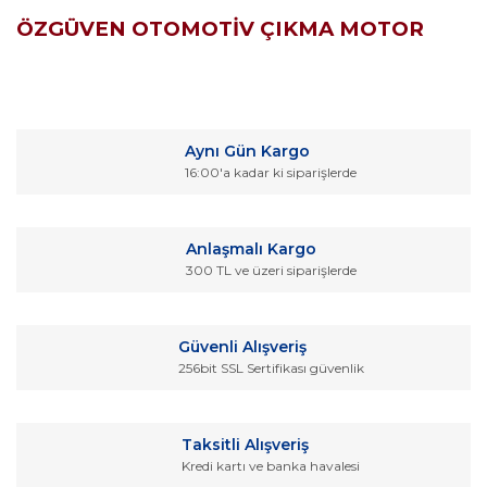
ÖZGÜVEN OTOMOTİV ÇIKMA MOTOR
Bu ürünün fiyat bilgisi, resim, ürün açıklamalarında ve diğer
konularda yetersiz gördüğünüz noktaları öneri formunu
Bu ürüne ilk yorumu siz yapın!
kullanarak tarafımıza iletebilirsiniz.
Aynı Gün Kargo
Görüş ve önerileriniz için teşekkür ederiz.
16:00'a kadar ki siparişlerde
Yorum Yaz
Ürün resmi kalitesiz, bozuk veya görüntülenemiyor.
Ürün açıklamasında eksik bilgiler bulunuyor.
Anlaşmalı Kargo
Ürün bilgilerinde hatalar bulunuyor.
300 TL ve üzeri siparişlerde
Ürün fiyatı diğer sitelerden daha pahalı.
Bu ürüne benzer farklı alternatifler olmalı.
Güvenli Alışveriş
256bit SSL Sertifikası güvenlik
Taksitli Alışveriş
Kredi kartı ve banka havalesi
Gönder