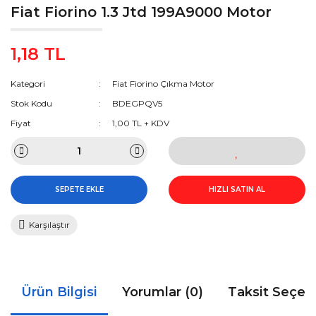
Fiat Fiorino 1.3 Jtd 199A9000 Motor
1,18 TL
Kategori
Fiat Fiorino Çıkma Motor
Stok Kodu
BDEGPQV5
Fiyat
1,00 TL + KDV
SEPETE EKLE
HIZLI SATIN AL
Karşılaştır
Ürün Bilgisi
Yorumlar (0)
Taksit Seçen