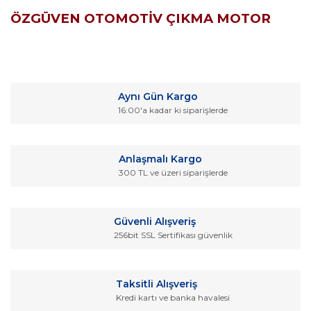
ÖZGÜVEN OTOMOTİV ÇIKMA MOTOR
Bu ürünün fiyat bilgisi, resim, ürün açıklamalarında ve diğer
konularda yetersiz gördüğünüz noktaları öneri formunu
Bu ürüne ilk yorumu siz yapın!
kullanarak tarafımıza iletebilirsiniz.
Aynı Gün Kargo
Görüş ve önerileriniz için teşekkür ederiz.
16:00'a kadar ki siparişlerde
Yorum Yaz
Ürün resmi kalitesiz, bozuk veya görüntülenemiyor.
Ürün açıklamasında eksik bilgiler bulunuyor.
Anlaşmalı Kargo
Ürün bilgilerinde hatalar bulunuyor.
300 TL ve üzeri siparişlerde
Ürün fiyatı diğer sitelerden daha pahalı.
Bu ürüne benzer farklı alternatifler olmalı.
Güvenli Alışveriş
256bit SSL Sertifikası güvenlik
Taksitli Alışveriş
Kredi kartı ve banka havalesi
Gönder