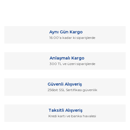
Bu ürünün fiyat bilgisi, resim, ürün açıklamalarında ve diğer
konularda yetersiz gördüğünüz noktaları öneri formunu
Bu ürüne ilk yorumu siz yapın!
kullanarak tarafımıza iletebilirsiniz.
Aynı Gün Kargo
Görüş ve önerileriniz için teşekkür ederiz.
16:00'a kadar ki siparişlerde
Yorum Yaz
Ürün resmi kalitesiz, bozuk veya görüntülenemiyor.
Ürün açıklamasında eksik bilgiler bulunuyor.
Anlaşmalı Kargo
Ürün bilgilerinde hatalar bulunuyor.
300 TL ve üzeri siparişlerde
Ürün fiyatı diğer sitelerden daha pahalı.
Bu ürüne benzer farklı alternatifler olmalı.
Güvenli Alışveriş
256bit SSL Sertifikası güvenlik
Taksitli Alışveriş
Kredi kartı ve banka havalesi
Gönder