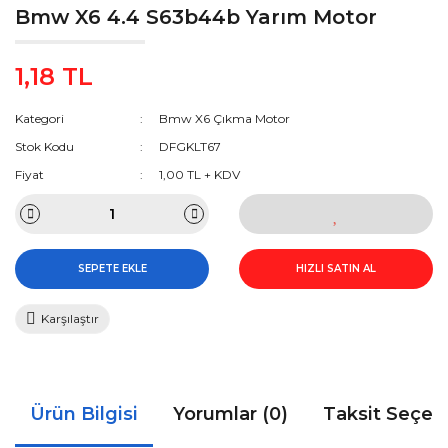
Bmw X6 4.4 S63b44b Yarım Motor
1,18 TL
Kategori
Bmw X6 Çıkma Motor
Stok Kodu
DFGKLT67
Fiyat
1,00 TL + KDV
SEPETE EKLE
HIZLI SATIN AL
Karşılaştır
Ürün Bilgisi
Yorumlar (0)
Taksit Seçen