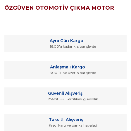
ÖZGÜVEN OTOMOTİV ÇIKMA MOTOR
Bu ürünün fiyat bilgisi, resim, ürün açıklamalarında ve diğer
konularda yetersiz gördüğünüz noktaları öneri formunu
Bu ürüne ilk yorumu siz yapın!
kullanarak tarafımıza iletebilirsiniz.
Aynı Gün Kargo
Görüş ve önerileriniz için teşekkür ederiz.
16:00'a kadar ki siparişlerde
Yorum Yaz
Ürün resmi kalitesiz, bozuk veya görüntülenemiyor.
Ürün açıklamasında eksik bilgiler bulunuyor.
Anlaşmalı Kargo
Ürün bilgilerinde hatalar bulunuyor.
300 TL ve üzeri siparişlerde
Ürün fiyatı diğer sitelerden daha pahalı.
Bu ürüne benzer farklı alternatifler olmalı.
Güvenli Alışveriş
256bit SSL Sertifikası güvenlik
Taksitli Alışveriş
Kredi kartı ve banka havalesi
Gönder