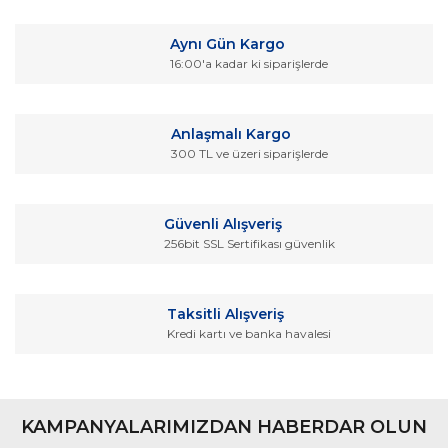
konularda yetersiz gördüğünüz noktaları öneri formunu
Bu ürüne ilk yorumu siz yapın!
kullanarak tarafımıza iletebilirsiniz.
Aynı Gün Kargo
Görüş ve önerileriniz için teşekkür ederiz.
16:00'a kadar ki siparişlerde
Yorum Yaz
Ürün resmi kalitesiz, bozuk veya görüntülenemiyor.
Ürün açıklamasında eksik bilgiler bulunuyor.
Anlaşmalı Kargo
Ürün bilgilerinde hatalar bulunuyor.
300 TL ve üzeri siparişlerde
Ürün fiyatı diğer sitelerden daha pahalı.
Bu ürüne benzer farklı alternatifler olmalı.
Güvenli Alışveriş
256bit SSL Sertifikası güvenlik
Taksitli Alışveriş
Kredi kartı ve banka havalesi
Gönder
KAMPANYALARIMIZDAN HABERDAR OLUN