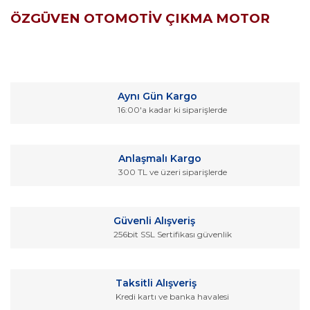
ÖZGÜVEN OTOMOTİV ÇIKMA MOTOR
Bu ürünün fiyat bilgisi, resim, ürün açıklamalarında ve diğer
konularda yetersiz gördüğünüz noktaları öneri formunu
Bu ürüne ilk yorumu siz yapın!
kullanarak tarafımıza iletebilirsiniz.
Aynı Gün Kargo
Görüş ve önerileriniz için teşekkür ederiz.
16:00'a kadar ki siparişlerde
Yorum Yaz
Ürün resmi kalitesiz, bozuk veya görüntülenemiyor.
Ürün açıklamasında eksik bilgiler bulunuyor.
Anlaşmalı Kargo
Ürün bilgilerinde hatalar bulunuyor.
300 TL ve üzeri siparişlerde
Ürün fiyatı diğer sitelerden daha pahalı.
Bu ürüne benzer farklı alternatifler olmalı.
Güvenli Alışveriş
256bit SSL Sertifikası güvenlik
Taksitli Alışveriş
Kredi kartı ve banka havalesi
Gönder