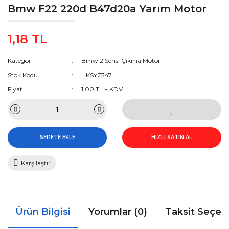
Bmw F22 220d B47d20a Yarım Motor
1,18 TL
Kategori
Bmw 2 Serisi Çıkma Motor
Stok Kodu
HKSYZ347
Fiyat
1,00 TL + KDV
SEPETE EKLE
HIZLI SATIN AL
Karşılaştır
Ürün Bilgisi
Yorumlar (0)
Taksit Seçen