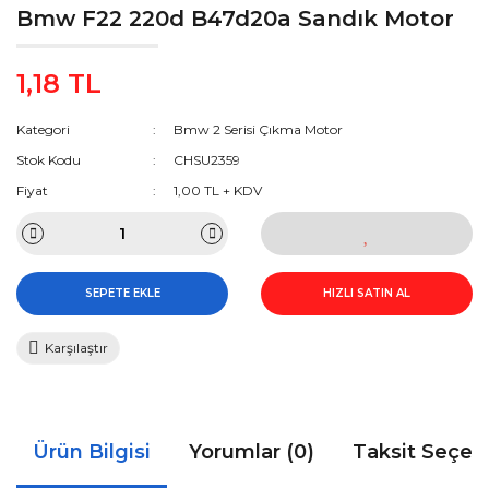
Bmw F22 220d B47d20a Sandık Motor
1,18 TL
Kategori
Bmw 2 Serisi Çıkma Motor
Stok Kodu
CHSU2359
Fiyat
1,00 TL + KDV
SEPETE EKLE
HIZLI SATIN AL
Karşılaştır
Ürün Bilgisi
Yorumlar (0)
Taksit Seçen