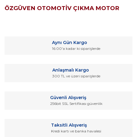
ÖZGÜVEN OTOMOTİV ÇIKMA MOTOR
Bu ürünün fiyat bilgisi, resim, ürün açıklamalarında ve diğer
konularda yetersiz gördüğünüz noktaları öneri formunu
Bu ürüne ilk yorumu siz yapın!
kullanarak tarafımıza iletebilirsiniz.
Aynı Gün Kargo
Görüş ve önerileriniz için teşekkür ederiz.
16:00'a kadar ki siparişlerde
Yorum Yaz
Ürün resmi kalitesiz, bozuk veya görüntülenemiyor.
Ürün açıklamasında eksik bilgiler bulunuyor.
Anlaşmalı Kargo
Ürün bilgilerinde hatalar bulunuyor.
300 TL ve üzeri siparişlerde
Ürün fiyatı diğer sitelerden daha pahalı.
Bu ürüne benzer farklı alternatifler olmalı.
Güvenli Alışveriş
256bit SSL Sertifikası güvenlik
Taksitli Alışveriş
Kredi kartı ve banka havalesi
Gönder