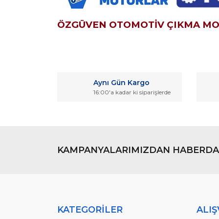
ÖZGÜVEN OTOMOTİV ÇIKMA M
Bu ürünün fiyat bilgisi, resim, ürün açıklamaların
Görüş ve önerileriniz için teşekkür ederiz.
Aynı Gün Kargo
Ürün resmi kalitesiz, bozuk veya görüntülenemiyo
16:00'a kadar ki siparişlerde
Ürün açıklamasında eksik bilgiler bulunuyor.
Ürün bilgilerinde hatalar bulunuyor.
Ürün fiyatı diğer sitelerden daha pahalı.
Bu ürüne benzer farklı alternatifler olmalı.
KAMPANYALARIMIZDAN HABERDA
KATEGORİLER
ALIŞ