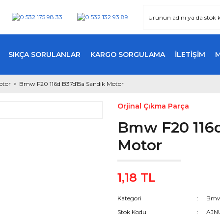
SIKÇA SORULANLAR
KARGO SORGULAMA
İLETİŞİM
otor
Bmw F20 116d B37d15a Sandık Motor
Orjinal Çıkma Parça
Bmw F20 116d
Motor
1,18 TL
Kategori
Bmw 
Stok Kodu
AJN