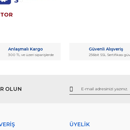
OTOR
da ve diğer konularda yetersiz gördüğünüz noktaları öneri formunu kullana
Bu ürüne ilk yorumu siz yapın!
Anlaşmalı Kargo
Güvenli Alışveriş
r.
300 TL ve üzeri siparişlerde
256bit SSL Sertifikası gü
Yorum Yaz
R OLUN
Gönder
VERİŞ
ÜYELİK