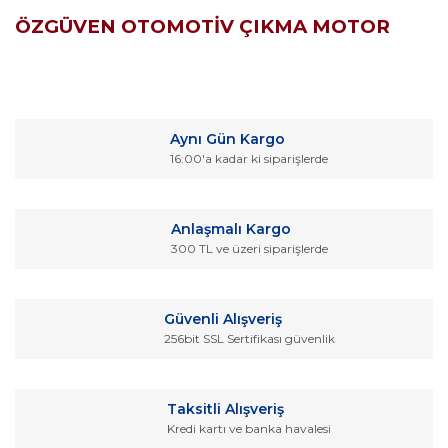
ÖZGÜVEN OTOMOTİV ÇIKMA MOTOR
Bu ürünün fiyat bilgisi, resim, ürün açıklamalarında ve diğer
konularda yetersiz gördüğünüz noktaları öneri formunu
Bu ürüne ilk yorumu siz yapın!
kullanarak tarafımıza iletebilirsiniz.
Aynı Gün Kargo
Görüş ve önerileriniz için teşekkür ederiz.
16:00'a kadar ki siparişlerde
Yorum Yaz
Ürün resmi kalitesiz, bozuk veya görüntülenemiyor.
Ürün açıklamasında eksik bilgiler bulunuyor.
Anlaşmalı Kargo
Ürün bilgilerinde hatalar bulunuyor.
300 TL ve üzeri siparişlerde
Ürün fiyatı diğer sitelerden daha pahalı.
Bu ürüne benzer farklı alternatifler olmalı.
Güvenli Alışveriş
256bit SSL Sertifikası güvenlik
Taksitli Alışveriş
Kredi kartı ve banka havalesi
Gönder