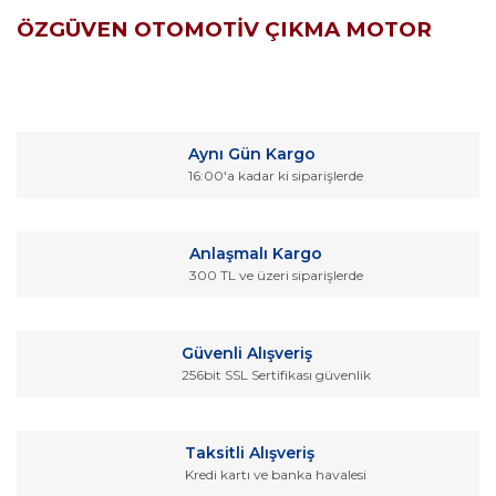
ÖZGÜVEN OTOMOTİV ÇIKMA MOTOR
Bu ürünün fiyat bilgisi, resim, ürün açıklamalarında ve diğer
konularda yetersiz gördüğünüz noktaları öneri formunu
Bu ürüne ilk yorumu siz yapın!
kullanarak tarafımıza iletebilirsiniz.
Aynı Gün Kargo
Görüş ve önerileriniz için teşekkür ederiz.
16:00'a kadar ki siparişlerde
Yorum Yaz
Ürün resmi kalitesiz, bozuk veya görüntülenemiyor.
Ürün açıklamasında eksik bilgiler bulunuyor.
Anlaşmalı Kargo
Ürün bilgilerinde hatalar bulunuyor.
300 TL ve üzeri siparişlerde
Ürün fiyatı diğer sitelerden daha pahalı.
Bu ürüne benzer farklı alternatifler olmalı.
Güvenli Alışveriş
256bit SSL Sertifikası güvenlik
Taksitli Alışveriş
Kredi kartı ve banka havalesi
Gönder