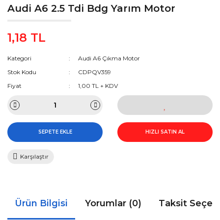
Audi A6 2.5 Tdi Bdg Yarım Motor
1,18 TL
Kategori
Audi A6 Çıkma Motor
Stok Kodu
CDPQV359
Fiyat
1,00 TL + KDV
SEPETE EKLE
HIZLI SATIN AL
Karşılaştır
Ürün Bilgisi
Yorumlar (0)
Taksit Seçen