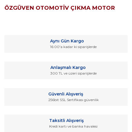
ÖZGÜVEN OTOMOTİV ÇIKMA MOTOR
Bu ürünün fiyat bilgisi, resim, ürün açıklamalarında ve diğer
konularda yetersiz gördüğünüz noktaları öneri formunu
Bu ürüne ilk yorumu siz yapın!
kullanarak tarafımıza iletebilirsiniz.
Aynı Gün Kargo
Görüş ve önerileriniz için teşekkür ederiz.
16:00'a kadar ki siparişlerde
Yorum Yaz
Ürün resmi kalitesiz, bozuk veya görüntülenemiyor.
Ürün açıklamasında eksik bilgiler bulunuyor.
Anlaşmalı Kargo
Ürün bilgilerinde hatalar bulunuyor.
300 TL ve üzeri siparişlerde
Ürün fiyatı diğer sitelerden daha pahalı.
Bu ürüne benzer farklı alternatifler olmalı.
Güvenli Alışveriş
256bit SSL Sertifikası güvenlik
Taksitli Alışveriş
Kredi kartı ve banka havalesi
Gönder