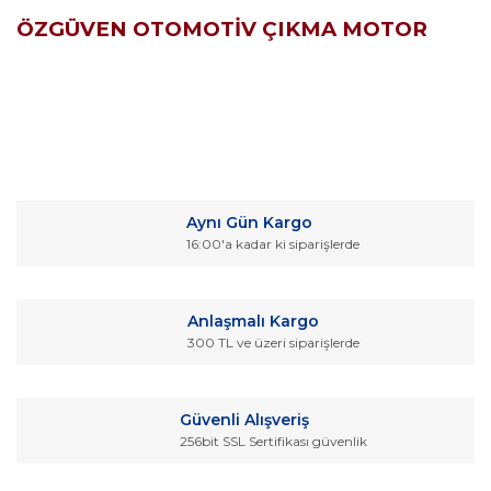
ÖZGÜVEN OTOMOTİV ÇIKMA MOTOR
Bu ürünün fiyat bilgisi, resim, ürün açıklamalarında ve diğer
konularda yetersiz gördüğünüz noktaları öneri formunu
Bu ürüne ilk yorumu siz yapın!
kullanarak tarafımıza iletebilirsiniz.
Aynı Gün Kargo
Görüş ve önerileriniz için teşekkür ederiz.
16:00'a kadar ki siparişlerde
Yorum Yaz
Ürün resmi kalitesiz, bozuk veya görüntülenemiyor.
Ürün açıklamasında eksik bilgiler bulunuyor.
Anlaşmalı Kargo
Ürün bilgilerinde hatalar bulunuyor.
300 TL ve üzeri siparişlerde
Ürün fiyatı diğer sitelerden daha pahalı.
Bu ürüne benzer farklı alternatifler olmalı.
Güvenli Alışveriş
256bit SSL Sertifikası güvenlik