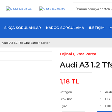
SIKÇA SORULANLAR
KARGO SORGULAMA
İLETİŞİM
Audi A3 1.2 Tfsi Cbz Sandık Motor
Orjinal Çıkma Parça
Audi A3 1.2 T
1,18 TL
Kategori
Audi
Stok Kodu
CGL
Fiyat
1,00