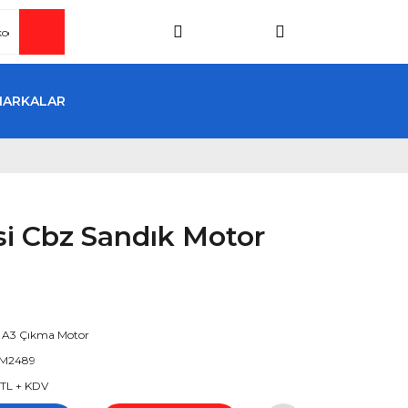
MARKALAR
fsi Cbz Sandık Motor
 A3 Çıkma Motor
M2489
 TL + KDV