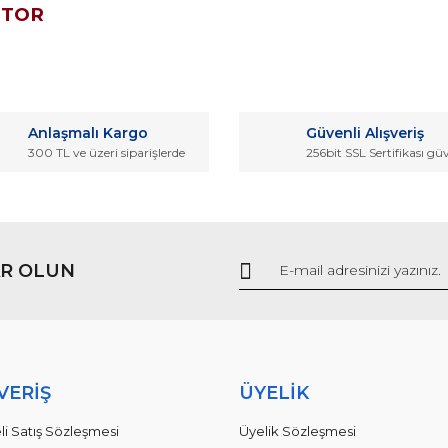
OTOR
da ve diğer konularda yetersiz gördüğünüz noktaları öneri formunu kullana
Bu ürüne ilk yorumu siz yapın!
Anlaşmalı Kargo
Güvenli Alışveriş
r.
300 TL ve üzeri siparişlerde
256bit SSL Sertifikası gü
Yorum Yaz
R OLUN
Gönder
VERİŞ
ÜYELİK
li Satış Sözleşmesi
Üyelik Sözleşmesi