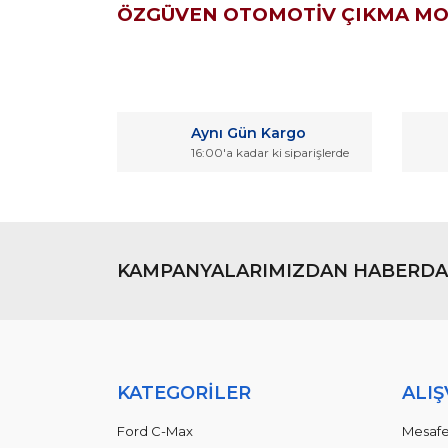
ÖZGÜVEN OTOMOTİV ÇIKMA M
Bu ürünün fiyat bilgisi, resim, ürün açıklamaların
Görüş ve önerileriniz için teşekkür ederiz.
Aynı Gün Kargo
Ürün resmi kalitesiz, bozuk veya görüntülenemiyo
16:00'a kadar ki siparişlerde
Ürün açıklamasında eksik bilgiler bulunuyor.
Ürün bilgilerinde hatalar bulunuyor.
Ürün fiyatı diğer sitelerden daha pahalı.
Bu ürüne benzer farklı alternatifler olmalı.
KAMPANYALARIMIZDAN HABERDA
KATEGORİLER
ALIŞ
Ford C-Max
Mesafe